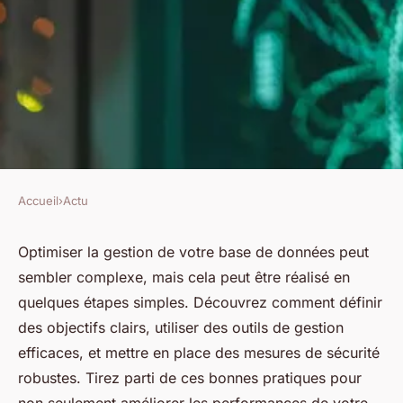
Accueil
›
Actu
ACTU
Optimisez votre gestion base
Optimiser la gestion de votre base de données peut
sembler complexe, mais cela peut être réalisé en
de données en 5 étapes
quelques étapes simples. Découvrez comment définir
simples
des objectifs clairs, utiliser des outils de gestion
efficaces, et mettre en place des mesures de sécurité
Clara
•
20 juin 2024
•
2 min de lecture
robustes. Tirez parti de ces bonnes pratiques pour