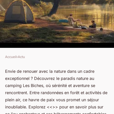
Accueil
›
Actu
ACTU
Découvrez le paradis nature
Envie de renouer avec la nature dans un cadre
exceptionnel ? Découvrez le paradis nature au
au camping Les Biches
camping Les Biches, où sérénité et aventure se
rencontrent. Entre randonnées en forêt et activités de
Clara
•
18 juin 2024
•
2 min de lecture
plein air, ce havre de paix vous promet un séjour
inoubliable. Explorez <<>> pour en savoir plus sur