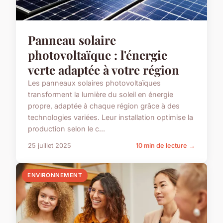
Panneau solaire
photovoltaïque : l'énergie
verte adaptée à votre région
Les panneaux solaires photovoltaïques
transforment la lumière du soleil en énergie
propre, adaptée à chaque région grâce à des
technologies variées. Leur installation optimise la
production selon le c...
25 juillet 2025
10 min de lecture →
ENVIRONNEMENT