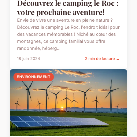
Découvrez le camping le Roc :
votre prochaine aventure!
Envie de vivre une aventure en pleine nature ?
Découvrez le camping Le Roc, l'endroit idéal pour
des vacances mémorables ! Niché au cœur des
montagnes, ce camping familial vous offre
randonnée, héberg...
18 juin 2024
2 min de lecture →
ENVIRONNEMENT