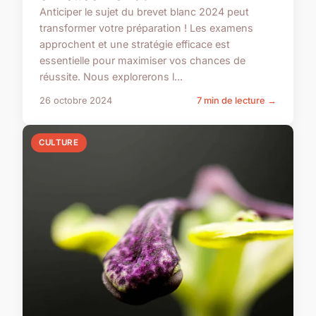
Anticiper le sujet du brevet blanc 2024 peut
transformer votre préparation ! Les examens
approchent et une stratégie efficace est
essentielle pour maximiser vos chances de
réussite. Nous explorerons l...
26 octobre 2024
7 min de lecture →
CULTURE