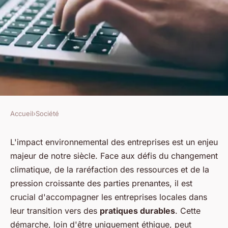
Accueil
›
Société
SOCIÉTÉ
Quelles stratégies pour
L'impact environnemental des entreprises est un enjeu
majeur de notre siècle. Face aux défis du changement
encourager les entreprises
climatique, de la raréfaction des ressources et de la
locales à adopter des pratiques
pression croissante des parties prenantes, il est
durables ?
crucial d'accompagner les entreprises locales dans
leur transition vers des
pratiques durables
. Cette
Emma
•
13 mai 2024
•
6 min de lecture
démarche, loin d'être uniquement éthique, peut